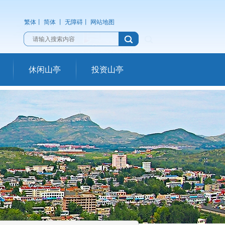
繁体
丨
简体
丨
无障碍
丨
网站地图
休闲山亭
投资山亭