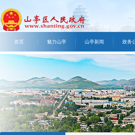
首页
魅力山亭
山亭新闻
政务