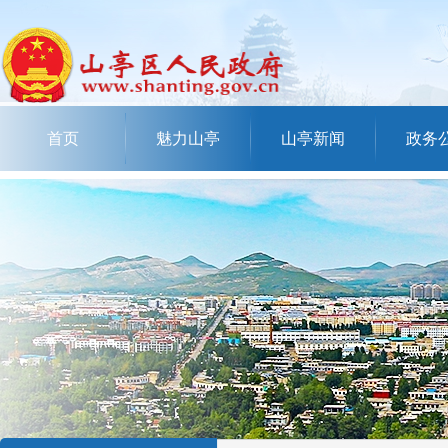
首页
魅力山亭
山亭新闻
政务