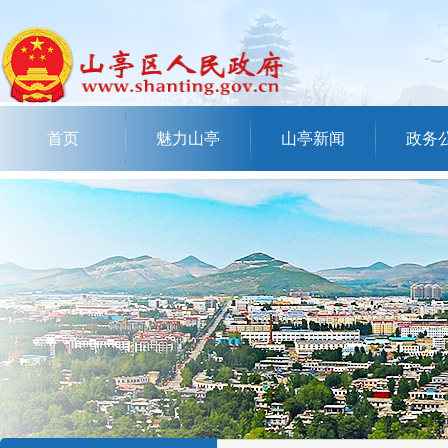
首页
魅力山亭
山亭新闻
政务