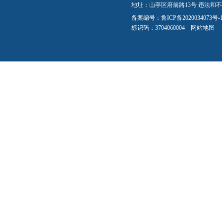
地址：山亭区府前路13号 违法和不良信
备案编号：
鲁ICP备2020034073号-
标识码：3704060004
网站地图