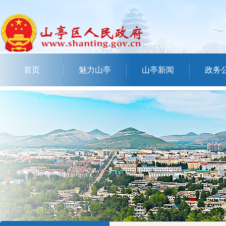
首页
魅力山亭
山亭新闻
政务