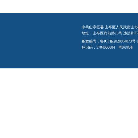
中共山亭区委 山亭区人民政府主办
地址：山亭区府前路13号 违法和不良信
备案编号：
鲁ICP备2020034073号-
标识码：3704060004
网站地图