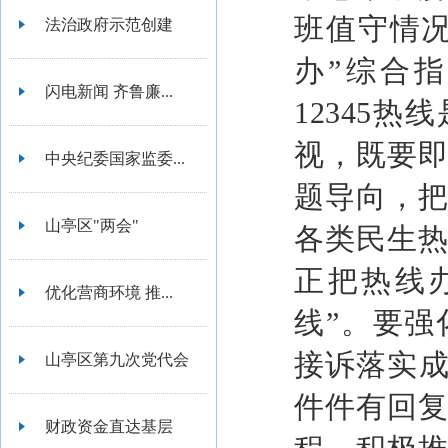
班值守情
法治政府示范创建
办”综合
闪电新闻 齐鲁廉...
12345
视，既要
中央纪委国家监委...
题导向，
山亭区"两会"
各类民生
正把热线
优化营商环境 推...
线”。要
接诉落实成
山亭区第九次党代会
件件有回
财政资金直达基层