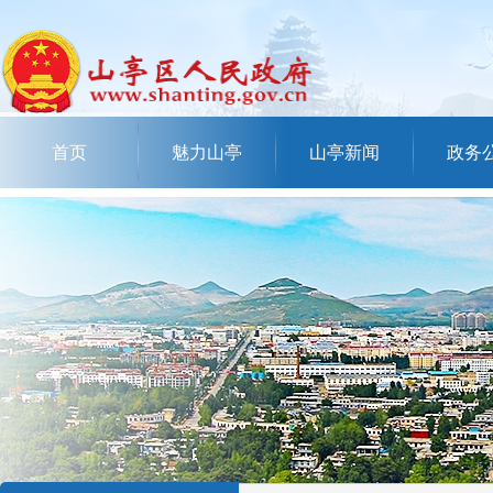
首页
魅力山亭
山亭新闻
政务