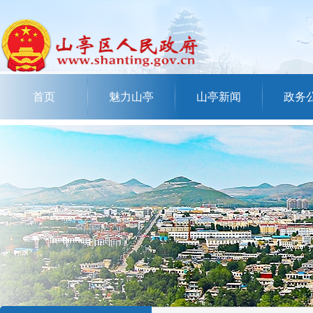
首页
魅力山亭
山亭新闻
政务