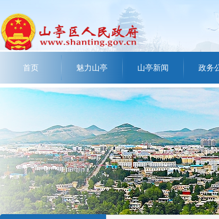
首页
魅力山亭
山亭新闻
政务