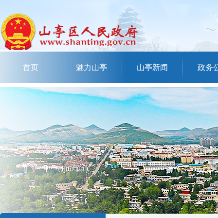
首页
魅力山亭
山亭新闻
政务