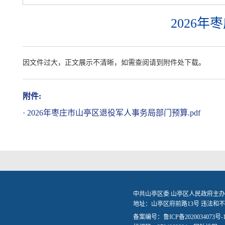
2026
因文件过大，正文展示不清晰，如需查阅请到附件处下载。
附件:
·
2026年枣庄市山亭区退役军人事务局部门预算.pdf
中共山亭区委 山亭区人民政府主办
地址：山亭区府前路13号 违法和不良信
备案编号：
鲁ICP备2020034073号-