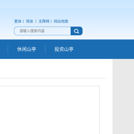
繁体
丨
简体
丨
无障碍
丨
网站地图
休闲山亭
投资山亭