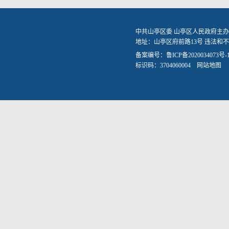
中共山亭区委 山亭区人民政府主办
地址：山亭区府前路13号 违法和不良信
备案编号：
鲁ICP备2020034073号-
标识码：3704060004
网站地图