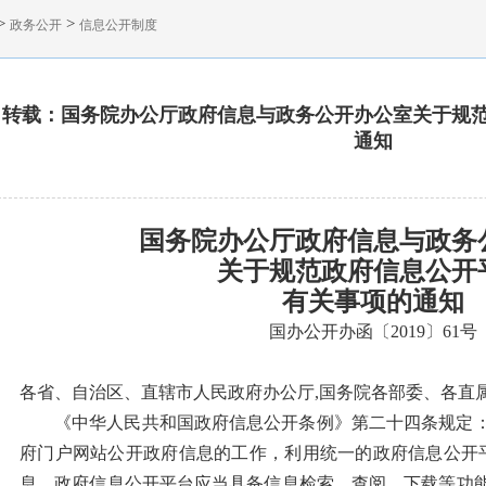
>
>
政务公开
信息公开制度
转载：国务院办公厅政府信息与政务公开办公室关于规
通知
国务院办公厅政府信息与政务
关于规范政府信息公开
有关事项的通知
国办公开办函〔2019〕61号
各省、自治区、直辖市人民政府办公厅,国务院各部委、各直
《中华人民共和国政府信息公开条例》第二十四条规定：
府门户网站公开政府信息的工作，利用统一的政府信息公开
息。政府信息公开平台应当具备信息检索、查阅、下载等功能