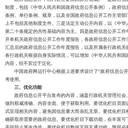
制度，包括《中华人民共和国政府信息公开条例》，政府信
条例、单行条例、规章，以及全国政府信息公开工作主管部
上不包括其他制度文件。三是法定主动公开内容，以《中华
第二十条规定的共性基础内容为主。四是政府信息公开工作
开本机关政府信息公开工作年度报告，各政府信息公开工作
汇总后的政府信息公开工作年度报告，以及所属各行政机关
各行政机关根据自身实际情况，可以增加《中华人民共和国
内容，但不宜过于泛化。
中国政府网运行中心根据上述要求设计了“政府信息公开
考使用。
三、优化功能
政府信息公开平台发布的内容，涵盖行政机关管理社会
做到权威准确、内容全面、便于获取利用。要优化栏目页面
式呈现相关内容，避免因信息量大而杂乱无章。要优化栏目
确获取所需要的政府信息。要优化栏目下载功能，在丰富可
手段防止篡改伪造。要优化栏目数据互联互通功能，预留必