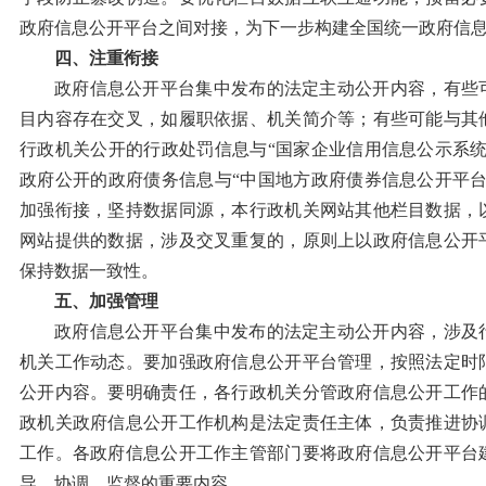
政府信息公开平台之间对接，为下一步构建全国统一政府信
四、注重衔接
政府信息公开平台集中发布的法定主动公开内容，有些
目内容存在交叉，如履职依据、机关简介等；有些可能与其
行政机关公开的行政处罚信息与“国家企业信用信息公示系统
政府公开的政府债务信息与“中国地方政府债券信息公开平台
加强衔接，坚持数据同源，本行政机关网站其他栏目数据，
网站提供的数据，涉及交叉重复的，原则上以政府信息公开
保持数据一致性。
五、加强管理
政府信息公开平台集中发布的法定主动公开内容，涉及
机关工作动态。要加强政府信息公开平台管理，按照法定时
公开内容。要明确责任，各行政机关分管政府信息公开工作
政机关政府信息公开工作机构是法定责任主体，负责推进协
工作。各政府信息公开工作主管部门要将政府信息公开平台
导、协调、监督的重要内容。