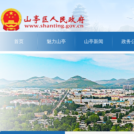
首页
魅力山亭
山亭新闻
政务