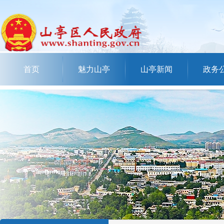
首页
魅力山亭
山亭新闻
政务