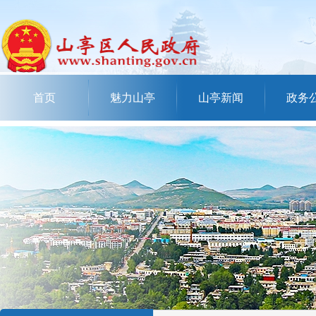
首页
魅力山亭
山亭新闻
政务