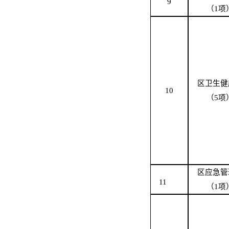
9
（
1
项
区
卫生健
10
（
5
项
区
应急
管
11
（
1
项