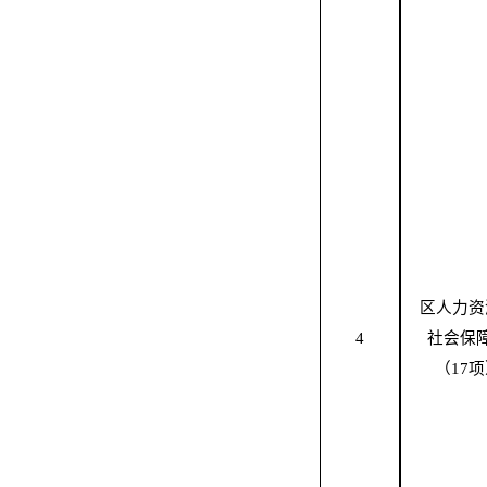
区
人力资
4
社会保
（
17
项