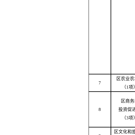
区农业农
7
（
1
项
区
商务
8
投资促
（
3
项
区文化和