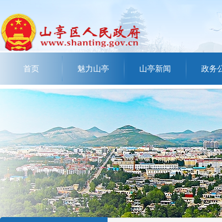
首页
魅力山亭
山亭新闻
政务