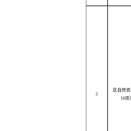
区
自然资
5
（
8
项