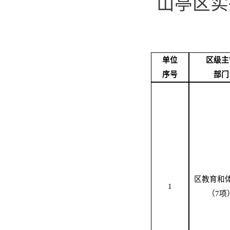
山亭区
实
单位
区
级主
序号
部门
区教育和
1
（
7
项