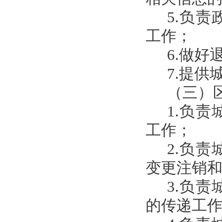
5.负
工作；
6.做好
7.提
（三）
1.负
工作；
2.负
变更注销
3.负
的传递工