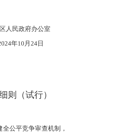
亭区人民政府办公室
2024年10月24日
细则（试行）
健全公平竞争审查机制，