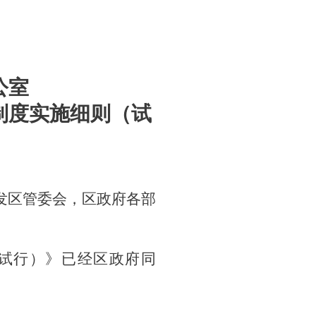
公室
制度实施细则（试
发区管委会，区政府各部
试行）》已经区政府同