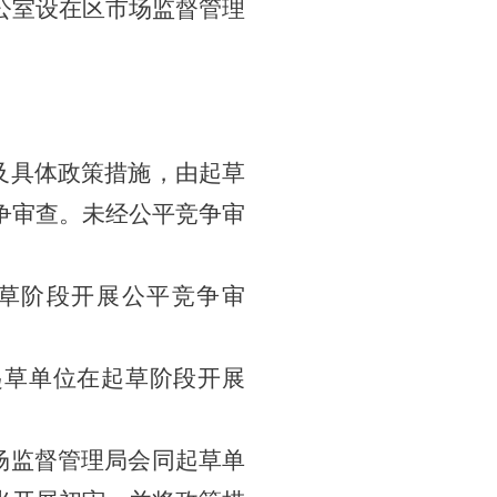
公室设在区市场监督管理
及具体政策措施，由起草
争审查。未经公平竞争审
草阶段开展公平竞争审
起草单位在起草阶段开展
场监督管理局会同起草单