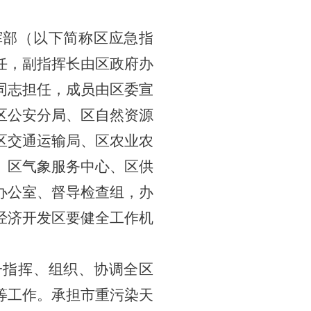
。
挥部（以下简称
区
应急指
任，副指挥长由
区
政府办
同志担任，成员由
区
委宣
区
公安
分
局、
区
自然资源
区
交通运输局、
区
农业农
、
区
气象
服务中心
、
区供
办公室、督导检查组，办
经济开发
区要健全工作机
一指挥、组织、协调全
区
等工作。承担
市
重污染天