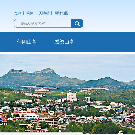
繁体
丨
简体
丨
无障碍
丨
网站地图
休闲山亭
投资山亭