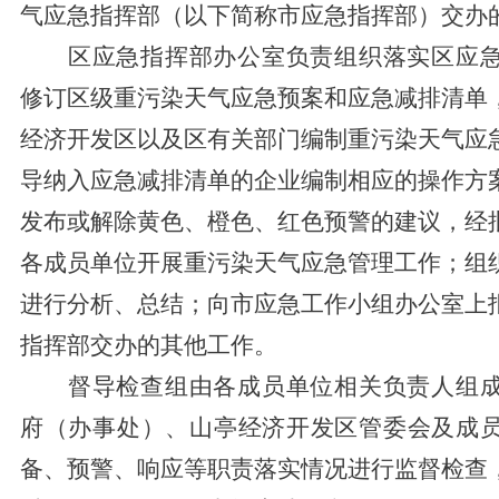
气应急
指挥部
（以下简称
市
应急
指挥部
）交办
区
应急指挥部办公室负责组织落实
区
应
修订
区
级重污染天气应急预案和应急减排清单
经济开发区以及区有关部门编制
重污染天气应
导纳入应急减排清单的企业编制相应的操作方
发布或解除黄色
、
橙色、红色预警的建议，经
各成员单位开展重污染天气应急管理工作；组
进行分析、总结；向
市
应急工作小组办公室上
指挥部交办的其他工作。
督导检查组由各成员单位相关负责人组
府（办事处）
、
山亭经济开发
区管委会及成
备、预警、响应等职责落实情况进行监督检查