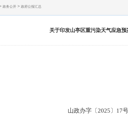
>
>
政务公开
政府公报汇总
关于印发山亭区重污染天气应急预
山
政办字〔202
5
〕
17