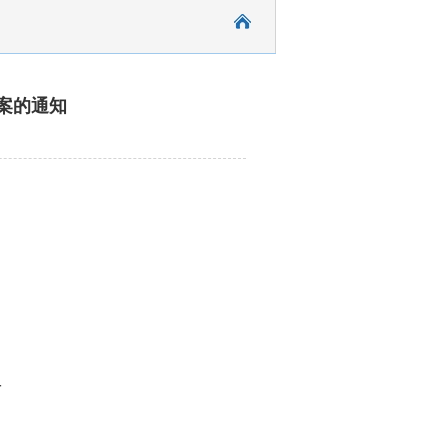
案的通知
号