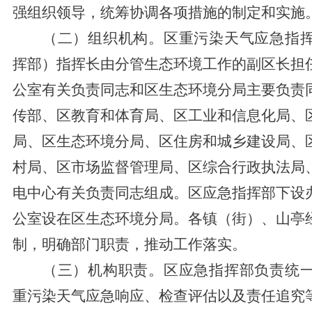
强组织领导，统筹协调各项措施的制定和实施
（二）组织机构。
区
重污染天气应急指
挥部）指挥长由分管生态环境工作的副
区
长担
公室有关负责同志和
区
生态环境
分
局主要负责
传部、
区教育和体育局
、
区
工业和信息化局、
局、
区
生态环境
分
局、
区
住房
和
城乡建设局、
村局、
区
市场监
督
管
理
局、
区综合行政执法
局
电中心
有关负责同志组成。
区
应急指挥部下设
公室设在
区
生态环境
分
局。各
镇
（
街
）、
山亭
制，明确部门职责，推动工作落实。
（三）机构职责。
区
应急指挥部负责统
重污染天气应急响应、检查评估以及责任追究