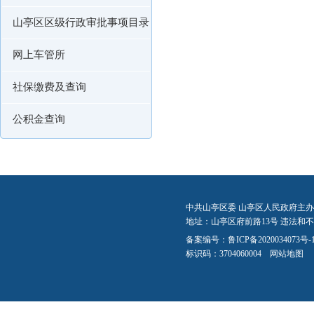
山亭区区级行政审批事项目录
网上车管所
社保缴费及查询
公积金查询
中共山亭区委 山亭区人民政府主办
地址：山亭区府前路13号 违法和不良信
备案编号：
鲁ICP备2020034073号-
标识码：3704060004
网站地图