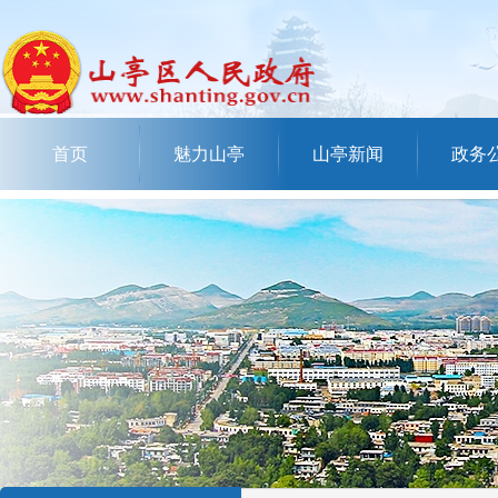
首页
魅力山亭
山亭新闻
政务