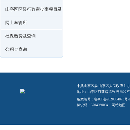
山亭区区级行政审批事项目录
网上车管所
社保缴费及查询
公积金查询
中共山亭区委 山亭区人民政府主办
地址：山亭区府前路13号 违法和不良信
备案编号：
鲁ICP备2020034073号-
标识码：3704060004
网站地图