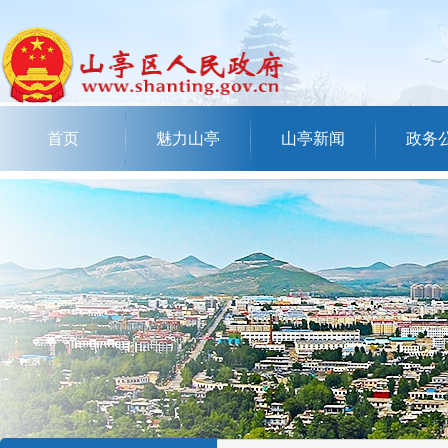
首页
魅力山亭
山亭新闻
政务