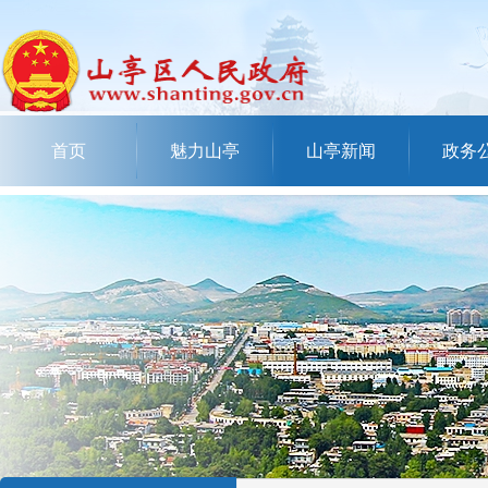
首页
魅力山亭
山亭新闻
政务