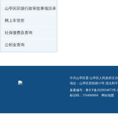
山亭区区级行政审批事项目录
网上车管所
社保缴费及查询
公积金查询
中共山亭区委 山亭区人民政府主办
地址：山亭区府前路13号 违法和不良信
备案编号：
鲁ICP备2020034073号-
标识码：3704060004
网站地图