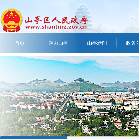
首页
魅力山亭
山亭新闻
政务