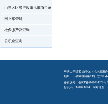
山亭区区级行政审批事项目录
网上车管所
社保缴费及查询
公积金查询
中共山亭区委 山亭区人民政府主办
地址：山亭区府前路13号 违法和不良信
备案编号：
鲁ICP备2020034073号-
标识码：3704060004
网站地图