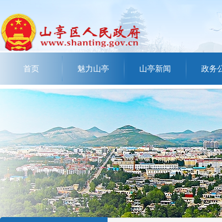
首页
魅力山亭
山亭新闻
政务