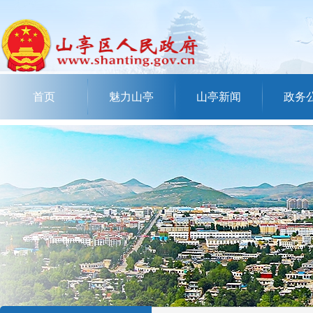
首页
魅力山亭
山亭新闻
政务