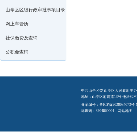
山亭区区级行政审批事项目录
网上车管所
社保缴费及查询
公积金查询
中共山亭区委 山亭区人民政府主办
地址：山亭区府前路13号 违法和不良信
备案编号：
鲁ICP备2020034073号-
标识码：3704060004
网站地图