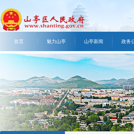
首页
魅力山亭
山亭新闻
政务