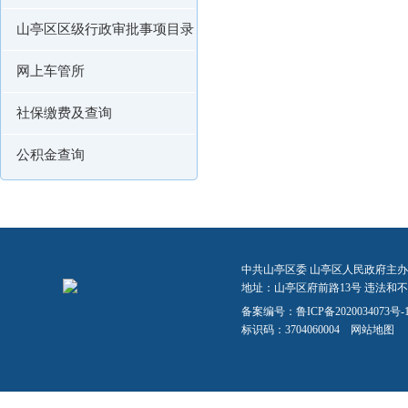
山亭区区级行政审批事项目录
网上车管所
社保缴费及查询
公积金查询
中共山亭区委 山亭区人民政府主办
地址：山亭区府前路13号 违法和不良信
备案编号：
鲁ICP备2020034073号-
标识码：3704060004
网站地图