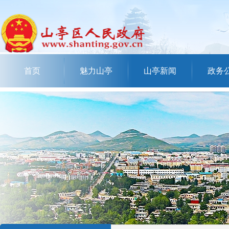
首页
魅力山亭
山亭新闻
政务