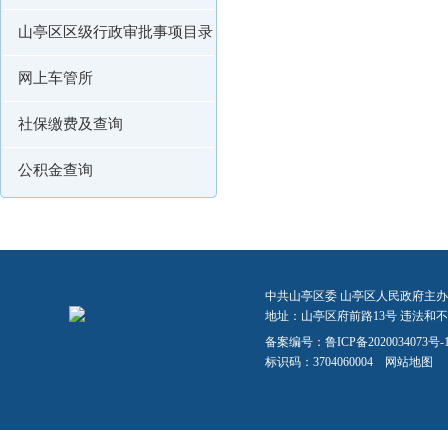
山亭区区级行政审批事项目录
网上车管所
社保缴费及查询
公积金查询
中共山亭区委 山亭区人民政府主办
地址：山亭区府前路13号 违法和不良信
备案编号：
鲁ICP备2020034073号-
标识码：3704060004
网站地图