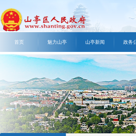
首页
魅力山亭
山亭新闻
政务