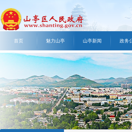
首页
魅力山亭
山亭新闻
政务