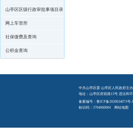
山亭区区级行政审批事项目录
网上车管所
社保缴费及查询
公积金查询
中共山亭区委 山亭区人民政府主办
地址：山亭区府前路13号 违法和不良信
备案编号：
鲁ICP备2020034073号-
标识码：3704060004
网站地图