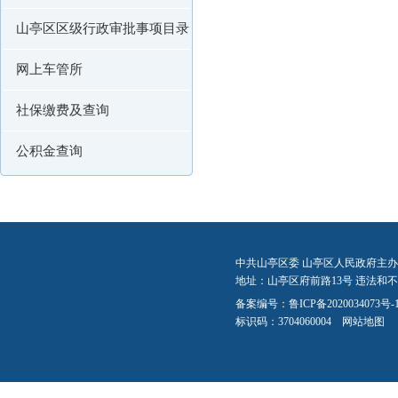
山亭区区级行政审批事项目录
网上车管所
社保缴费及查询
公积金查询
中共山亭区委 山亭区人民政府主办
地址：山亭区府前路13号 违法和不良信
备案编号：
鲁ICP备2020034073号-
标识码：3704060004
网站地图