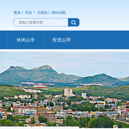
繁体
丨
简体
丨
无障碍
丨
网站地图
休闲山亭
投资山亭