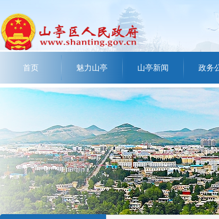
首页
魅力山亭
山亭新闻
政务