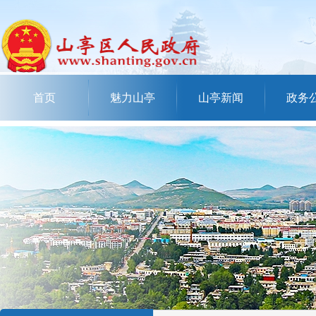
首页
魅力山亭
山亭新闻
政务