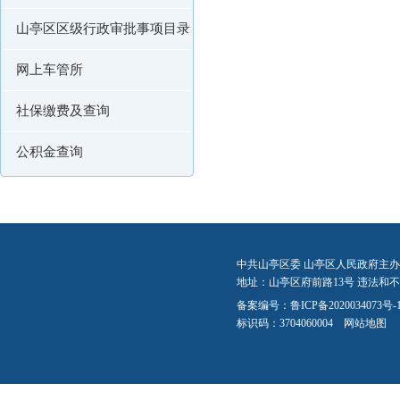
山亭区区级行政审批事项目录
网上车管所
社保缴费及查询
公积金查询
中共山亭区委 山亭区人民政府主办
地址：山亭区府前路13号 违法和不良信
备案编号：
鲁ICP备2020034073号-
标识码：3704060004
网站地图