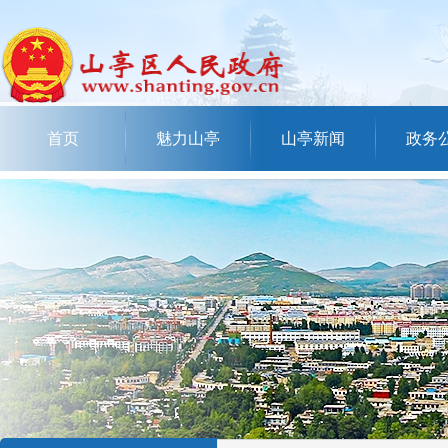
首页
魅力山亭
山亭新闻
政务