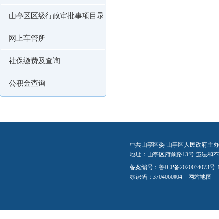
山亭区区级行政审批事项目录
网上车管所
社保缴费及查询
公积金查询
中共山亭区委 山亭区人民政府主办
地址：山亭区府前路13号 违法和不良信
备案编号：
鲁ICP备2020034073号-
标识码：3704060004
网站地图