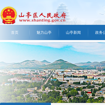
首页
魅力山亭
山亭新闻
政务