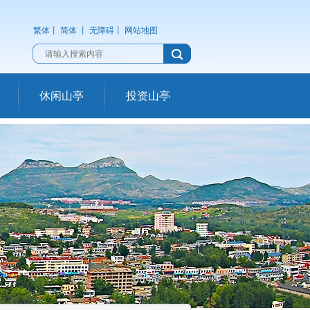
繁体
丨
简体
丨
无障碍
丨
网站地图
休闲山亭
投资山亭