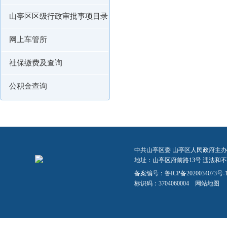
山亭区区级行政审批事项目录
网上车管所
社保缴费及查询
公积金查询
中共山亭区委 山亭区人民政府主办
地址：山亭区府前路13号 违法和不良信
备案编号：
鲁ICP备2020034073号-
标识码：3704060004
网站地图