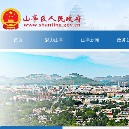
首页
魅力山亭
山亭新闻
政务