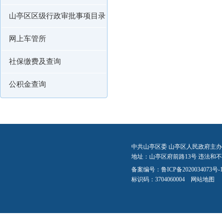
山亭区区级行政审批事项目录
网上车管所
社保缴费及查询
公积金查询
中共山亭区委 山亭区人民政府主办
地址：山亭区府前路13号 违法和不良信
备案编号：
鲁ICP备2020034073号-
标识码：3704060004
网站地图