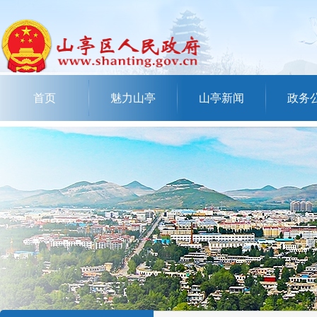
首页
魅力山亭
山亭新闻
政务