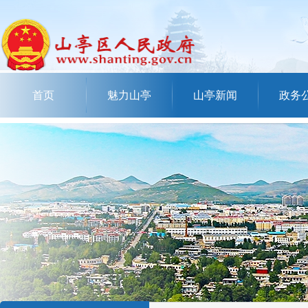
首页
魅力山亭
山亭新闻
政务