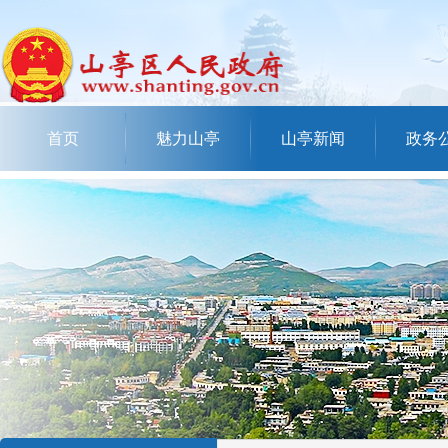
首页
魅力山亭
山亭新闻
政务