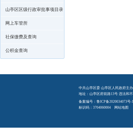
山亭区区级行政审批事项目录
网上车管所
社保缴费及查询
公积金查询
中共山亭区委 山亭区人民政府主办
地址：山亭区府前路13号 违法和不良信
备案编号：
鲁ICP备2020034073号-
标识码：3704060004
网站地图