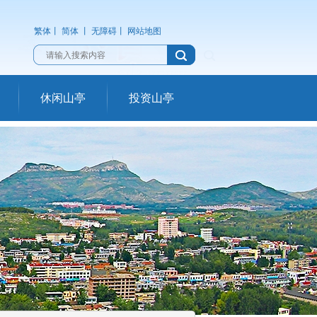
繁体
丨
简体
丨
无障碍
丨
网站地图
休闲山亭
投资山亭