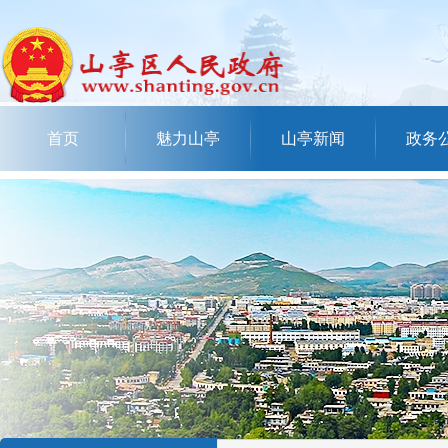
首页
魅力山亭
山亭新闻
政务