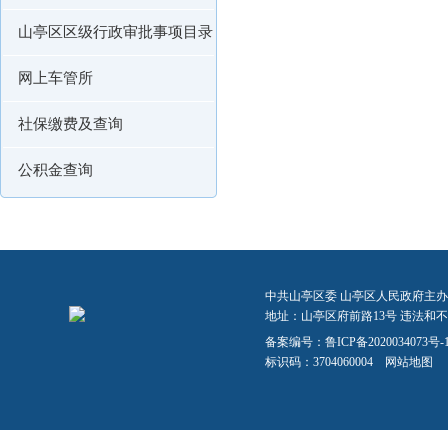
山亭区区级行政审批事项目录
网上车管所
社保缴费及查询
公积金查询
中共山亭区委 山亭区人民政府主办
地址：山亭区府前路13号 违法和不良信
备案编号：
鲁ICP备2020034073号-
标识码：3704060004
网站地图