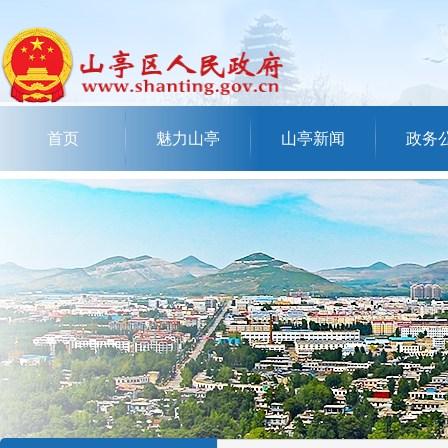
首页
魅力山亭
山亭新闻
政务