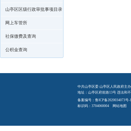
山亭区区级行政审批事项目录
网上车管所
社保缴费及查询
公积金查询
中共山亭区委 山亭区人民政府主办
地址：山亭区府前路13号 违法和不良信
备案编号：
鲁ICP备2020034073号-
标识码：3704060004
网站地图