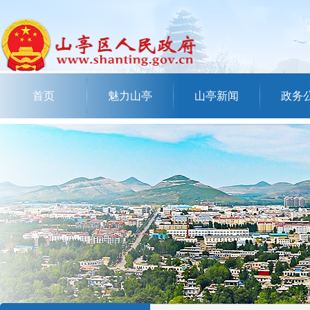
首页
魅力山亭
山亭新闻
政务