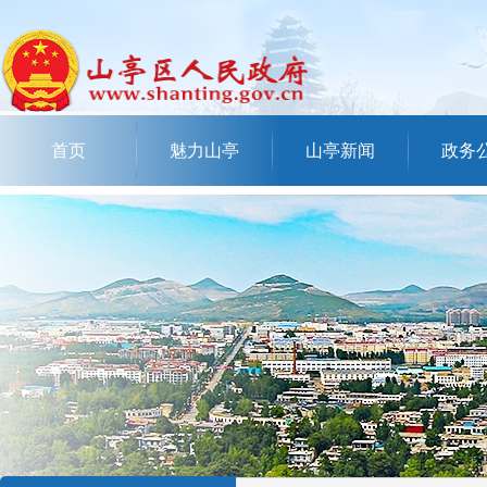
首页
魅力山亭
山亭新闻
政务