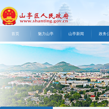
首页
魅力山亭
山亭新闻
政务