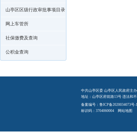
山亭区区级行政审批事项目录
网上车管所
社保缴费及查询
公积金查询
中共山亭区委 山亭区人民政府主办
地址：山亭区府前路13号 违法和不良信
备案编号：
鲁ICP备2020034073号-
标识码：3704060004
网站地图