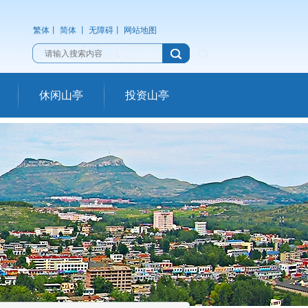
繁体
丨
简体
丨
无障碍
丨
网站地图
休闲山亭
投资山亭