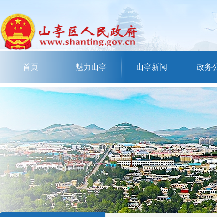
首页
魅力山亭
山亭新闻
政务