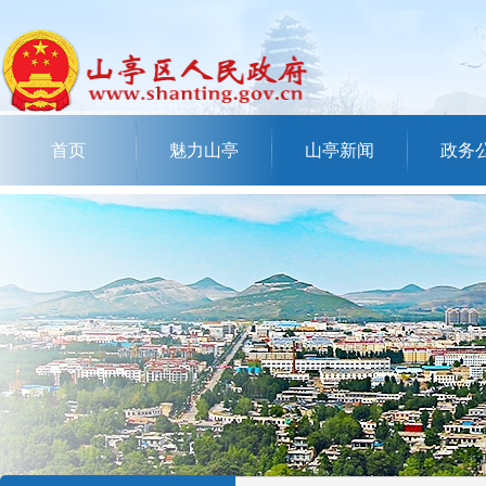
首页
魅力山亭
山亭新闻
政务