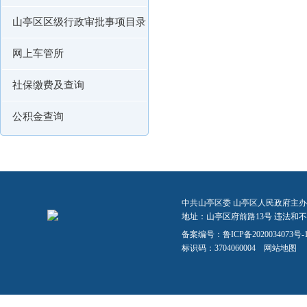
山亭区区级行政审批事项目录
网上车管所
社保缴费及查询
公积金查询
中共山亭区委 山亭区人民政府主办
地址：山亭区府前路13号 违法和不良信
备案编号：
鲁ICP备2020034073号-
标识码：3704060004
网站地图